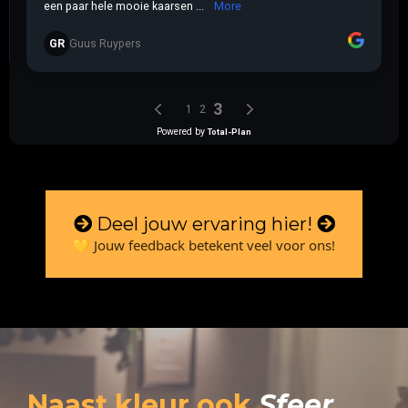
Deel jouw ervaring hier!
💛 Jouw feedback betekent veel voor ons!
Naast kleur ook
Sfeer