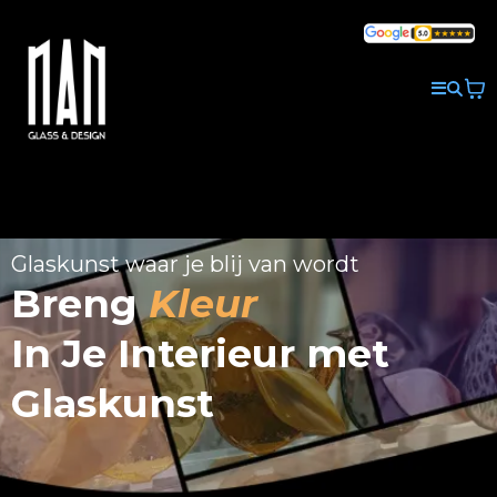
Glaskunst waar je blij van wordt
Breng
Kleur
In Je Interieur met
Glaskunst