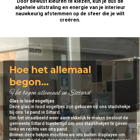
Door bewust kleuren te kiezen, kun je dus de
algehele uitstraling en energie van je interieur
nauwkeurig afstemmen op de sfeer die je wilt
creëren.
Hoe het allemaal
begon...
Het begon allemaal in Sittard
Glas in lood vogeltjes
Deze glas in lood vogeltjes zijn geboren op ons stadshekje
bij ons 1e pand in Sittard.
Om het straatbeeld weer aantrekkelijk te maken besloot de
gemeente Sittard toentertijd om ons stadshekjes te geven
links en rechts van ons pand.
Binnen deze hekjes mochten we iets buiten displayen om