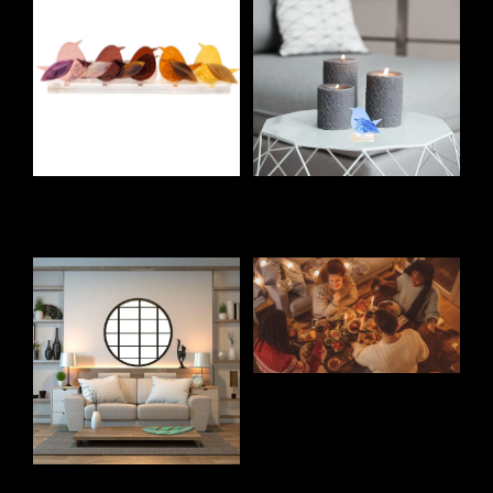
Pieterke 2.0 →
Special Edition
Pieterkes 2.0 →
Sfeermakers →
Glazen schalen →