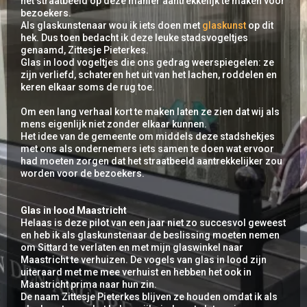
het straatbeeld op deze manier aantrekkelijk te maken voor
bezoekers.
Als glaskunstenaar wou ik iets doen met
glaskunst
op dit
hek. Dus toen bedacht ik deze leuke stadsvogeltjes
genaamd, Zittesje Pieterkes.
Glas in lood vogeltjes die ons gedrag weerspiegelen: ze
zijn verliefd, schateren het uit van het lachen, roddelen en
keren elkaar soms de rug toe.
Om een lang verhaal kort te maken laten ze zien dat wij als
mens eigenlijk niet zonder elkaar kunnen.
Het idee van de gemeente om middels deze stadshekjes
met ons als ondernemers iets samen te doen wat ervoor
had moeten zorgen dat het straatbeeld aantrekkelijker zou
worden voor de bezoekers.
Glas in lood Maastricht
Helaas is deze pilot van een jaar niet zo succesvol geweest
en heb ik als glaskunstenaar de beslissing moeten nemen
om Sittard te verlaten en met mijn glaswinkel naar
Maastricht te verhuizen. De vogels van glas in lood zijn
uiteraard met me mee verhuist en hebben het ook in
Maastricht prima naar hun zin.
De naam Zittesje Pieterkes blijven ze houden omdat ik als