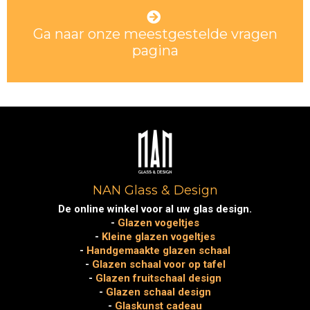
meest
gestelde vragen over NAN Glass & Design.”
Ga naar onze meestgestelde vragen
pagina
NAN Glass & Design
De online winkel voor al uw glas design.
-
Glazen vogeltjes
-
Kleine glazen vogeltjes
-
Handgemaakte glazen schaal
-
Glazen schaal voor op tafel
-
Glazen fruitschaal design
-
Glazen schaal design
-
Glaskunst cadeau